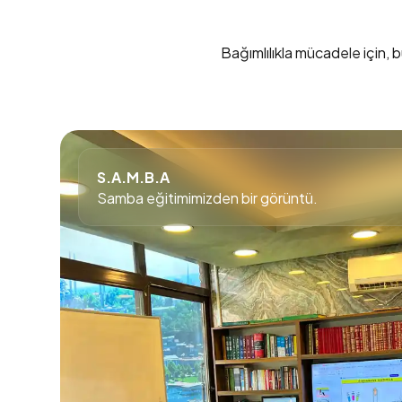
Bağımlılıkla mücadele için, b
S.A.M.B.A
Samba eğitimimizden bir görüntü.