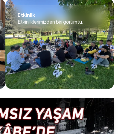
Etkinlik
Etkinliklerimizden biri görümtü.