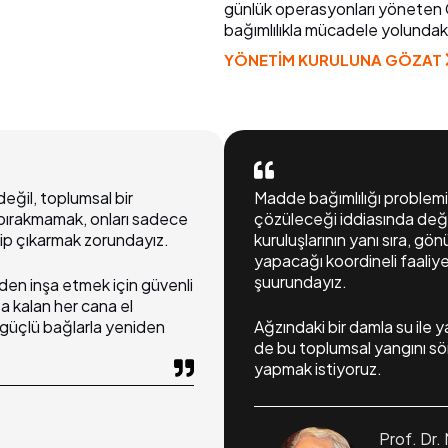
günlük operasyonları yöneten
bağımlılıkla mücadele yolundaki
YÖNETİM KURULUNA GÖZAT
değil, toplumsal bir
Madde bağımlılığı problemi
z bırakmamak, onları sadece
çözüleceği iddiasında değil
ip çıkarmak zorundayız.
kuruluşlarının yanı sıra, gön
yapacağı koordineli faaliye
şuurundayız.
den inşa etmek için güvenli
ta kalan her cana el
e güçlü bağlarla yeniden
Ağzındaki bir damla su ile 
de bu toplumsal yangını sö
yapmak istiyoru
z.
Prof. Dr