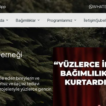
App
WHATS
zda
Bağımlılıklar
Programlarımız
İletişim
Şubel
Derneği
e eden bireylerin ve
tsiz ve ilaçsız tedavi
rojeleriyle yüzlerce gencin