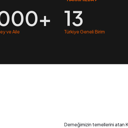
,000
+
13
rey ve Aile
Türkiye Geneli Birim
Derneğimizin temellerini atan