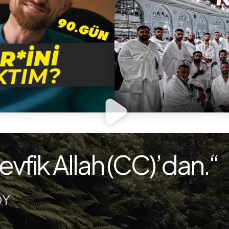
evfik Allah (CC)’dan.“
OY