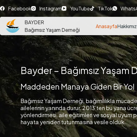
Facebook
Instagram
YouTube
TikTok
Whats
BAYDER
Anasayfa
Hakkımı
Bağımsız Yaşam Derneği
Bayder – Bağımsız Yaşam 
Maddeden Manaya Giden Bir Yol
Bağımsız Yaşam Derneği, bağımlılıkla mücadel
ailelerinin yanında durur. 2013’ten bu yana ücre
yönlendirmesi, aile eğitimleri ve sosyal uyum p
hayata yeniden tutunmasına vesile olduk.