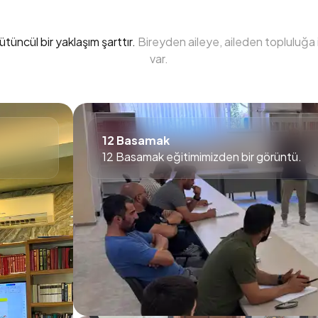
ütüncül bir yaklaşım şarttır.
Bireyden aileye, aileden topluluğa 
var.
12 Basamak
12 Basamak eğitimimizden bir görüntü.