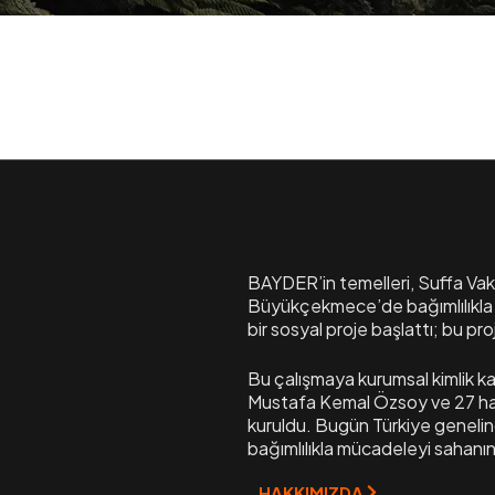
BAYDER’in temelleri, Suffa Vakf
Büyükçekmece’de bağımlılıkla 
bir sosyal proje başlattı; bu 
Bu çalışmaya kurumsal kimlik ka
Mustafa Kemal Özsoy ve 27 ha
kuruldu. Bugün Türkiye genelin
bağımlılıkla mücadeleyi sahanı
HAKKIMIZDA