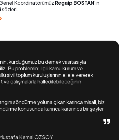
 Genel Koordinatörümüz
Regaip BOSTAN
‘ın
 sözleri.
nin, kurduğumuz bu dernek vasıtasıyla
iz. Bu problemin; ilgili kamu kurum ve
üllü sivil toplum kuruluşlarının el ele vererek
t ve çalışmalarla halledilebilece
ğinin
yangını söndürme yoluna çıkan karınca misali, biz
ndürme konusunda karınca kararınca bir şeyler
. Mustafa Kemal ÖZSOY