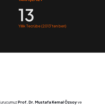
13
Yıllık Tecrübe (2013'ten beri)
 Kurucumuz
Prof. Dr. Mustafa Kemal Özsoy
ve