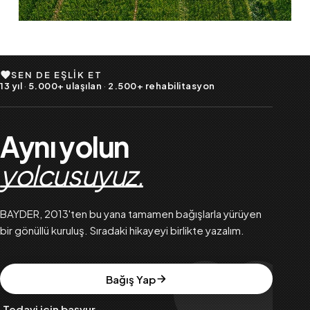
SEN DE EŞLIK ET
13 yıl
·
5.000+ ulaşılan
·
2.500+ rehabilitasyon
Aynı yolun
yolcusuyuz.
BAYDER, 2013'ten bu yana tamamen bağışlarla yürüyen
bir gönüllü kuruluş. Sıradaki hikayeyi birlikte yazalım.
Bağış Yap
Tedavi için başvur