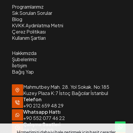
Programlarımız
Sık Sorulan Sorular
Blog
KVKK Aydınlatma Metni
Çerez Politikası
Kullanım Şartları
Hakkımızda
Şubelerimiz
İletişim
Bağış Yap
Mahmutbey Mah. 28. Yol Sokak. No:185
Kuzey Plaza K:7 İstoç Bağcılar İstanbul
Telefon
+90 212 659 48 29
Whatsapp Hattı
+90 552 077 46 22
Çalışma Saatleri
08:30 - 17:00
Hizmetimizi daha iyi hale getirmek için basit çerezler